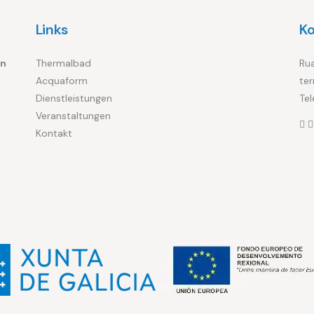
Links
K
in
Thermalbad
Rua
Acquaform
te
Dienstleistungen
Te
n
Veranstaltungen
Kontakt