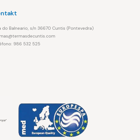
ontakt
 do Balneario, s/n 36670 Cuntis (Pontevedra)
rmas@termasdecuntis.com
léfono: 986 532 525