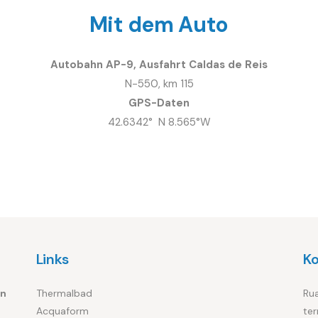
Mit dem Auto
Autobahn AP-9, Ausfahrt Caldas de Reis
N-550, km 115
GPS-Daten
42.6342°
N 8.565°W
Links
K
in
Thermalbad
Rua
Acquaform
te