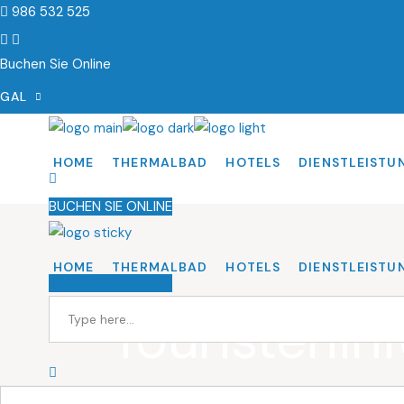
986 532 525
Buchen Sie Online
GAL
EN
ES
HOME
THERMALBAD
HOTELS
DIENSTLEISTU
PORT
BUCHEN SIE ONLINE
HOME
THERMALBAD
HOTELS
DIENSTLEISTU
BUCHEN SIE ONLINE
Touristenin